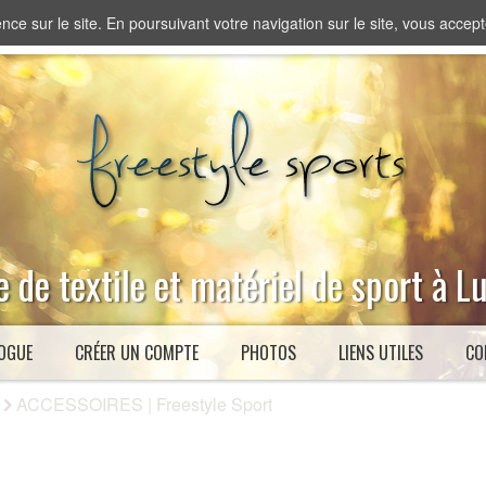
nce sur le site. En poursuivant votre navigation sur le site, vous accepte
 de textile et matériel de sport à 
OGUE
CRÉER UN COMPTE
PHOTOS
LIENS UTILES
CO
ACCESSOIRES | Freestyle Sport