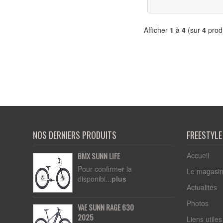
Afficher
1
à
4
(sur
4
produ
NOS DERNIERS PRODUITS
FREESTYL
Accueil
BMX SUNN LIFE
Pour confirmer la
Le magasi
disponibi...
plus
Actualités
Photos
VAE SUNN RAGE 630
2025
Liens utiles