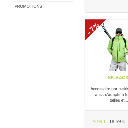
PROMOTIONS
- 7%
SKIBAC
Accessoire porte-ski
ans : s'adapte à t
tailles et..
19.99 €
18.59 €