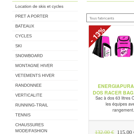
Location de skis et cycles
PRET A PORTER
BATEAUX
- 13%
CYCLES
SKI
SNOWBOARD
MONTAGNE HIVER
VETEMENTS HIVER
ENERGIAPURA
RANDONNEE
DOS RACER BAG
VERTICALITE
Sac à dos 63 litres
les équipes av
RUNNING-TRAIL
rangement.
TENNIS
CHAUSSURES
MODE/FASHION
132.00 €
115.00 