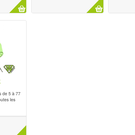
K
s de 5 à 77
outes les
.