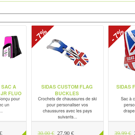
- 7%
- 7%
 SAC A
SIDAS CUSTOM FLAG
SIDAS 
 JR FLUO
BUCKLES
 Conçu pour
Crochets de chaussures de ski
Sac à 
ec un
pour personaliser vos
perso
..
chaussures avec les pays
drape
suivants...
€
30.00 €
27.90 €
39.99 €