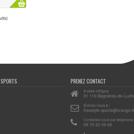
its)
E SPORTS
PRENEZ CONTACT
8 allée d'Etigny
31 110 Bagnères-de-Luch
n
Écrivez-nous à :
freestyle-sports@orange.f
Contactez-nous par téléphone 
09 70 22 09 66