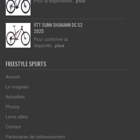
Pour la disponibilité...
plus
VTT SUNN SHAMANN DC S2
2025
Pour confirmer la
disponibi...
plus
FREESTYLE SPORTS
Accueil
Le magasin
Actualités
Photos
Liens utiles
Contact
Partenaires de référencement