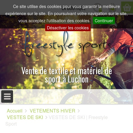
Ce site utilise des cookies pour vous garantir la meilleure
LA BOUTIQUE
expérience sur le site. En poursuivant votre navigation sur le site,
vous acceptez l'utilisation des cookies.
Continuer
Désactiver les cookies
Vente de textile et matériel de
sport à Luchon
MENU PRINCIPAL
Accueil
VETEMENTS HIVER
ACCUEIL
VESTES DE SKI
VESTES DE SKI | Freestyle
Sport
PRÉSENTATION