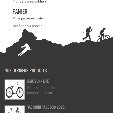
Mot de passe oublié ?
PANIER
Votre panier est vide.
Accéder au panier
NOS DERNIERS PRODUITS
BMX SUNN LIFE
Pour confirmer la
disponibi...
plus
VAE SUNN RAGE 630 2025