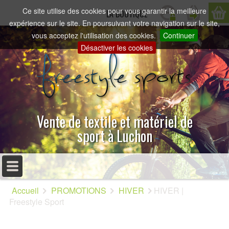
Ce site utilise des cookies pour vous garantir la meilleure
LA BOUTIQUE
expérience sur le site. En poursuivant votre navigation sur le site,
vous acceptez l'utilisation des cookies.
Continuer
Désactiver les cookies
Vente de textile et matériel de
sport à Luchon
MENU PRINCIPAL
Accueil
PROMOTIONS
HIVER
HIVER |
ACCUEIL
Freestyle Sport
PRÉSENTATION