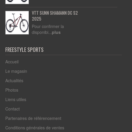
VTT SUNN SHAMANN DC S2
2025
Pour confirmer la
disponibi...
plus
FREESTYLE SPORTS
Accueil
Le magasin
Actualités
Photos
Liens utiles
Contact
Partenaires de référencement
Conditions générales de ventes