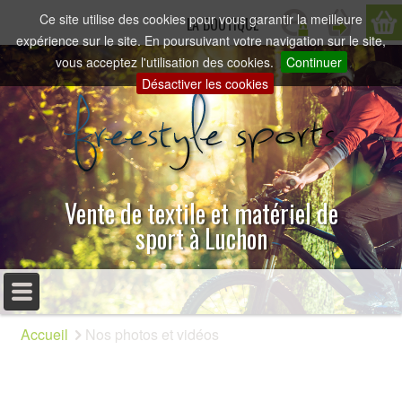
Ce site utilise des cookies pour vous garantir la meilleure
LA BOUTIQUE
expérience sur le site. En poursuivant votre navigation sur le site,
vous acceptez l'utilisation des cookies.
Continuer
Désactiver les cookies
Vente de textile et matériel de
sport à Luchon
MENU PRINCIPAL
Accueil
Nos photos et vidéos
ACCUEIL
PRÉSENTATION