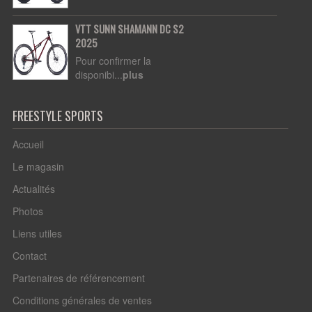
VTT SUNN SHAMANN DC S2
2025
Pour confirmer la
disponibi...
plus
FREESTYLE SPORTS
Accueil
Le magasin
Actualités
Photos
Liens utiles
Contact
Partenaires de référencement
Conditions générales de ventes