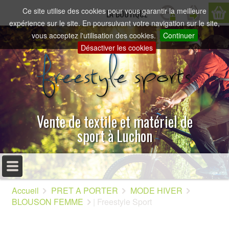
Ce site utilise des cookies pour vous garantir la meilleure
LA BOUTIQUE
expérience sur le site. En poursuivant votre navigation sur le site,
vous acceptez l'utilisation des cookies.
Continuer
Désactiver les cookies
Vente de textile et matériel de
sport à Luchon
MENU PRINCIPAL
Accueil
PRET A PORTER
MODE HIVER
ACCUEIL
BLOUSON FEMME
| Freestyle Sport
PRÉSENTATION