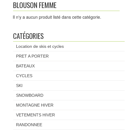
BLOUSON FEMME
ACTUALITÉS
Il n'y a aucun produit listé dans cette catégorie.
NOTRE CATALOGUE
CATÉGORIES
CRÉER UN COMPTE
Location de skis et cycles
PHOTOS
PRET A PORTER
LIENS UTILES
BATEAUX
CYCLES
CONTACTEZ-NOUS
SKI
LOCATION DE SKI
SNOWBOARD
MONTAGNE HIVER
VETEMENTS HIVER
RANDONNEE