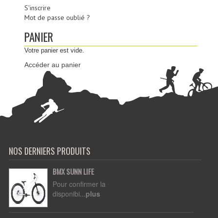
S'inscrire
Mot de passe oublié ?
PANIER
Votre panier est vide.
Accéder au panier
NOS DERNIERS PRODUITS
BMX SUNN LIFE
Pour confirmer la
disponibi...
plus