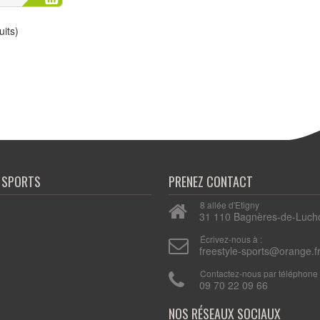
its)
E SPORTS
PRENEZ CONTACT
8 allée d'Etigny
31 110 Bagnères-de-Luch
n
Écrivez-nous à :
freestyle-sports@orange.f
Contactez-nous par téléphone 
09 70 22 09 66