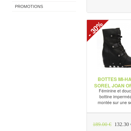
PROMOTIONS
- 30%
BOTTES MI-H
SOREL JOAN O
Féminine et douc
WEDGE
bottine imperméa
montée sur une se
189.00 €
132.30 