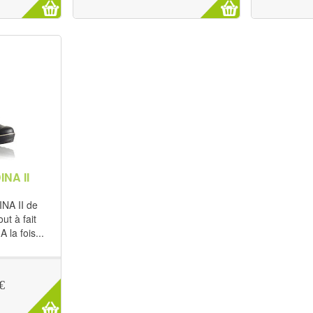
NA II
INA II de
ut à fait
A la fois...
€