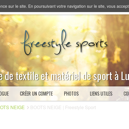
nce sur le site. En poursuivant votre navigation sur le site, vous accepte
 de textile et matériel de sport à 
OGUE
CRÉER UN COMPTE
PHOTOS
LIENS UTILES
CO
OTS NEIGE
BOOTS NEIGE | Freestyle Sport