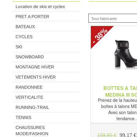
Location de skis et cycles
PRET A PORTER
BATEAUX
- 38%
CYCLES
SKI
SNOWBOARD
MONTAGNE HIVER
VETEMENTS HIVER
BOTTES A T
RANDONNEE
MEDINA III 
VERTICALITE
Prenez de la hauteu
bottes à talons ME
RUNNING-TRAIL
Avec son talon 
TENNIS
tendance..
CHAUSSURES
MODE/FASHION
159.95 €
99.17 €