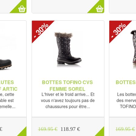
- 30%
- 30%
AUTES
BOTTES TOFINO CVS
BOTTES
F ARTIC
FEMME SOREL
e, cette
L'hiver et le froid arrive... Et
Les botte
ble est
vous n'avez toujours pas de
des mervei
melle...
chaussures pour être...
TOFINO 
€
169.95 €
118.97 €
169.95 €