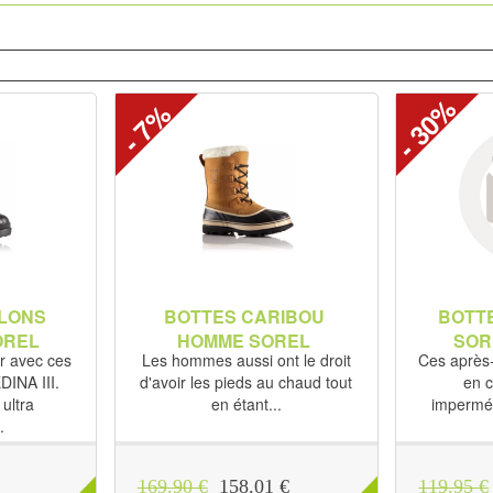
- 30%
- 7%
ALONS
BOTTES CARIBOU
BOTTE
SOREL
HOMME SOREL
SOR
r avec ces
Les hommes aussi ont le droit
Ces aprè
DINA III.
d'avoir les pieds au chaud tout
en c
ultra
en étant...
imperméa
.
169.90 €
158.01 €
119.95 €