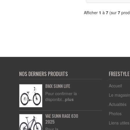
Afficher
1
à
7
(sur
7
produ
NOS DERNIERS PRODUITS
FREESTYL
Accueil
BMX SUNN LIFE
Pour confirmer la
Le magasi
disponibi...
plus
Actualités
Photos
VAE SUNN RAGE 630
2025
Liens utiles
Pour la