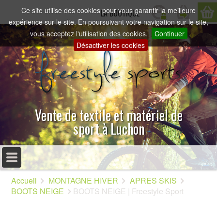
Ce site utilise des cookies pour vous garantir la meilleure
LA BOUTIQUE
expérience sur le site. En poursuivant votre navigation sur le site,
vous acceptez l'utilisation des cookies.
Continuer
Désactiver les cookies
Vente de textile et matériel de
sport à Luchon
MENU PRINCIPAL
Accueil
MONTAGNE HIVER
APRES SKIS
ACCUEIL
BOOTS NEIGE
BOOTS NEIGE | Freestyle Sport
PRÉSENTATION