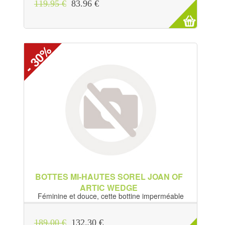
119.95 €
83.96 €
- 30%
BOTTES MI-HAUTES SOREL JOAN OF
ARTIC WEDGE
Féminine et douce, cette bottine imperméable
est montée sur une semelle...
189.00 €
132.30 €