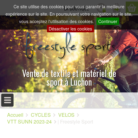
Ce site utilise des cookies pour vous garantir la meilleure
LA BOUTIQUE
expérience sur le site. En poursuivant votre navigation sur le site,
vous acceptez l'utilisation des cookies.
Continuer
Désactiver les cookies
Vente de textile et matériel de
sport à Luchon
MENU PRINCIPAL
Accueil
CYCLES
VELOS
ACCUEIL
VTT SUNN 2023-24
| Freestyle Sport
PRÉSENTATION