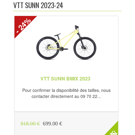
VTT SUNN 2023-24
ACTUALITÉS
- 24%
NOTRE CATALOGUE
CRÉER UN COMPTE
PHOTOS
LIENS UTILES
VTT SUNN BMIX 2023
CONTACTEZ-NOUS
Pour confirmer la disponibilité des tailles, nous
LOCATION DE SKI
contacter directement au 09 70 22...
918.00 €
699.00 €