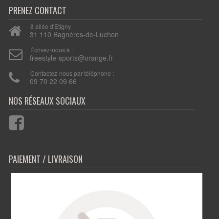
PRENEZ CONTACT
8 allée d'Etigny
31 110 Bagnères-de-Luchon
Écrivez-nous à :
freestyle-sports@orange.fr
Contactez-nous par téléphone :
09 70 22 09 66
PAIEMENT / LIVRAISON