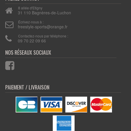
8 allée d'Etigny
31 110 Bagnères-de-Luchon
Écrivez-nous à :
freestyle-sports@orange.fr
Contactez-nous par téléphone :
09 70 22 09 66
PAIEMENT / LIVRAISON