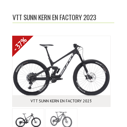
ACTUALITÉS
VTT SUNN KERN EN FACTORY 2023
NOTRE CATALOGUE
CRÉER UN COMPTE
- 37%
PHOTOS
LIENS UTILES
CONTACTEZ-NOUS
LOCATION DE SKI
VTT SUNN KERN EN FACTORY 2023