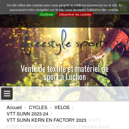
Ce site utilise des cookies pour vous garantir la meilleure expérience sur le site. En
LA BOUTIQUE
poursuivant votre navigation sur le site, vous acceptez l'utilisation des cookies.
Continuer
Désactiver les cookies
Vente de textile et matériel de
sport à Luchon
MENU PRINCIPAL
Accueil
CYCLES
VELOS
ACCUEIL
VTT SUNN 2023-24
VTT SUNN KERN EN FACTORY 2023
VTT
PRÉSENTATION
SUNN KERN EN FACTORY 2023 | Freestyle Sport