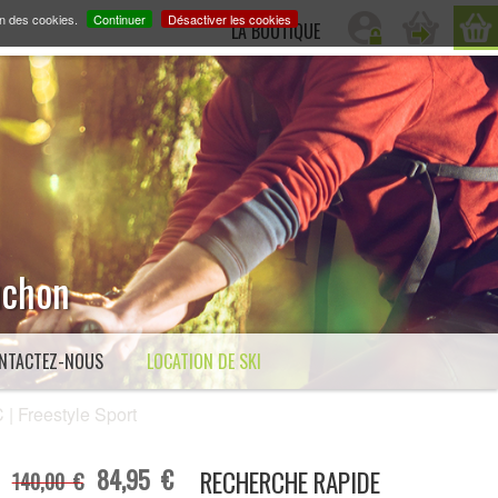
on des cookies.
Continuer
Désactiver les cookies
LA BOUTIQUE
Luchon
NTACTEZ-NOUS
LOCATION DE SKI
Freestyle Sport
84,95 €
RECHERCHE RAPIDE
140,00 €