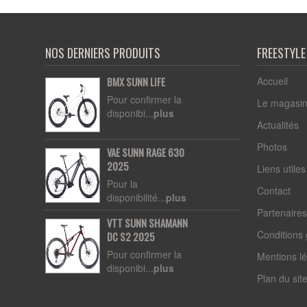
NOS DERNIERS PRODUITS
FREESTYL
Accueil
BMX SUNN LIFE
Pour confirmer la
Le magasi
disponibi...
plus
Actualités
Photos
VAE SUNN RAGE 630
2025
Liens utiles
Pour la
Contact
disponibilité...
plus
Partenaire
VTT SUNN SHAMANN
Conditions
DC S2 2025
Pour confirmer la
Mentions l
disponibi...
plus
Plan du sit