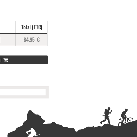
Total (TTC)
84.95 €
er