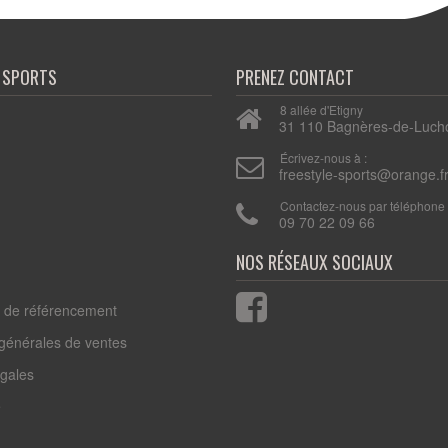
E SPORTS
PRENEZ CONTACT
8 allée d'Etigny
31 110 Bagnères-de-Luch
n
Écrivez-nous à :
freestyle-sports@orange.f
Contactez-nous par téléphone 
09 70 22 09 66
s de référencement
 générales de ventes
égales
e