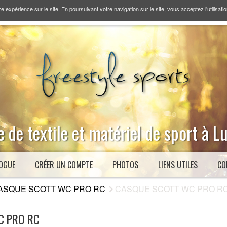
re expérience sur le site. En poursuivant votre navigation sur le site, vous acceptez l'utilisati
 de textile et matériel de sport à 
OGUE
CRÉER UN COMPTE
PHOTOS
LIENS UTILES
CO
ASQUE SCOTT WC PRO RC
CASQUE SCOTT WC PRO RC | 
C PRO RC