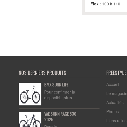
Flex
: 100 à 110
NOS DERNIERS PRODUITS
FREESTYL
Accueil
BMX SUNN LIFE
Pour confirmer la
Le magasi
disponibi...
plus
Actualités
Photos
VAE SUNN RAGE 630
2025
Liens utiles
Pour la