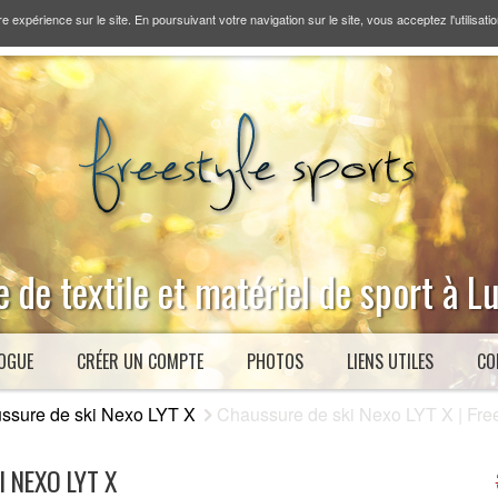
re expérience sur le site. En poursuivant votre navigation sur le site, vous acceptez l'utilisati
 de textile et matériel de sport à 
OGUE
CRÉER UN COMPTE
PHOTOS
LIENS UTILES
CO
ssure de ski Nexo LYT X
Chaussure de ski Nexo LYT X | Free
 NEXO LYT X