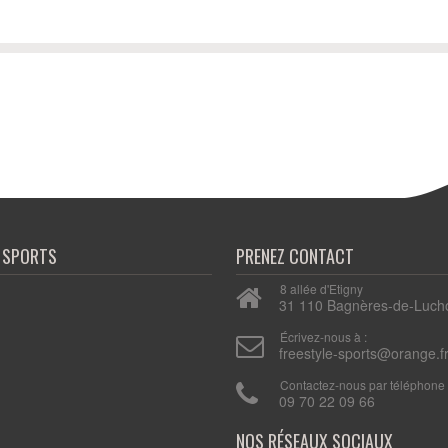
E SPORTS
PRENEZ CONTACT
8 allée d'Etigny
31 110 Bagnères-de-Luch
n
Écrivez-nous à :
freestyle-sports@orange.f
Contactez-nous par téléphone 
09 70 22 09 66