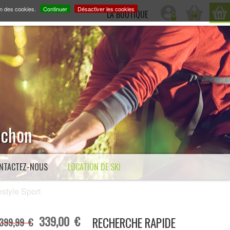
on des cookies.
Continuer
Désactiver les cookies
LA BOUTIQUE
Luchon
NTACTEZ-NOUS
LOCATION DE SKI
style Sport
339,00 €
RECHERCHE RAPIDE
399,99 €