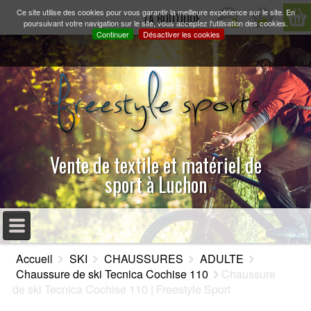
Ce site utilise des cookies pour vous garantir la meilleure expérience sur le site. En
LA BOUTIQUE
poursuivant votre navigation sur le site, vous acceptez l'utilisation des cookies.
Continuer
Désactiver les cookies
Vente de textile et matériel de
sport à Luchon
MENU PRINCIPAL
Accueil
SKI
CHAUSSURES
ADULTE
ACCUEIL
Chaussure de ski Tecnica Cochise 110
Chaussure
de ski Tecnica Cochise 110 | Freestyle Sport
PRÉSENTATION