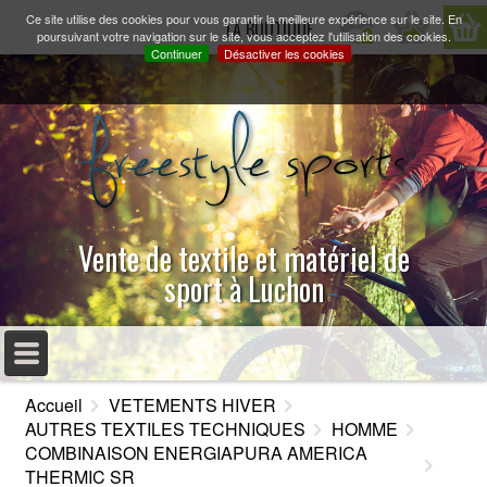
Ce site utilise des cookies pour vous garantir la meilleure expérience sur le site. En
LA BOUTIQUE
poursuivant votre navigation sur le site, vous acceptez l'utilisation des cookies.
Continuer
Désactiver les cookies
Vente de textile et matériel de
sport à Luchon
MENU PRINCIPAL
Accueil
VETEMENTS HIVER
ACCUEIL
AUTRES TEXTILES TECHNIQUES
HOMME
COMBINAISON ENERGIAPURA AMERICA
PRÉSENTATION
THERMIC SR