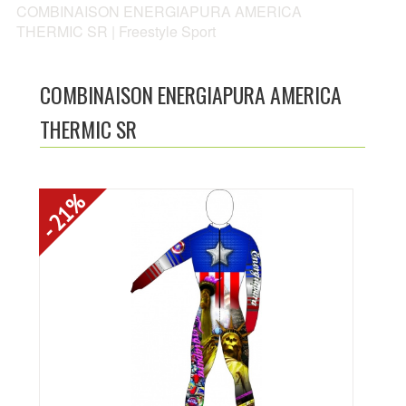
COMBINAISON ENERGIAPURA AMERICA
ACTUALITÉS
THERMIC SR | Freestyle Sport
NOTRE CATALOGUE
COMBINAISON ENERGIAPURA AMERICA
CRÉER UN COMPTE
THERMIC SR
PHOTOS
- 21%
LIENS UTILES
CONTACTEZ-NOUS
LOCATION DE SKI