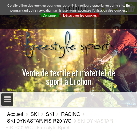
Ce site utilise des cookies pour vous garantir la meilleure expérience sur le site. En
LA BOUTIQUE
poursuivant votre navigation sur le site, vous acceptez l'utilisation des cookies.
Continuer
Désactiver les cookies
Vente de textile et matériel de
sport à Luchon
MENU PRINCIPAL
Accueil
SKI
SKI
RACING
ACCUEIL
SKI DYNASTAR FIS R20 WC
SKI DYNASTAR
FIS R20 WC | Freestyle Sport
PRÉSENTATION