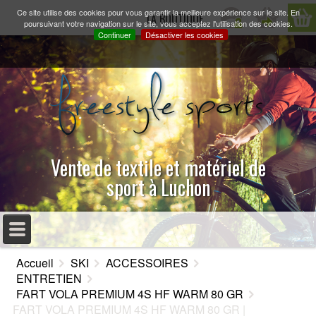
Ce site utilise des cookies pour vous garantir la meilleure expérience sur le site. En
LA BOUTIQUE
poursuivant votre navigation sur le site, vous acceptez l'utilisation des cookies.
Continuer
Désactiver les cookies
Vente de textile et matériel de
sport à Luchon
MENU PRINCIPAL
Accueil
SKI
ACCESSOIRES
ACCUEIL
ENTRETIEN
FART VOLA PREMIUM 4S HF WARM 80 GR
PRÉSENTATION
FART VOLA PREMIUM 4S HF WARM 80 GR |