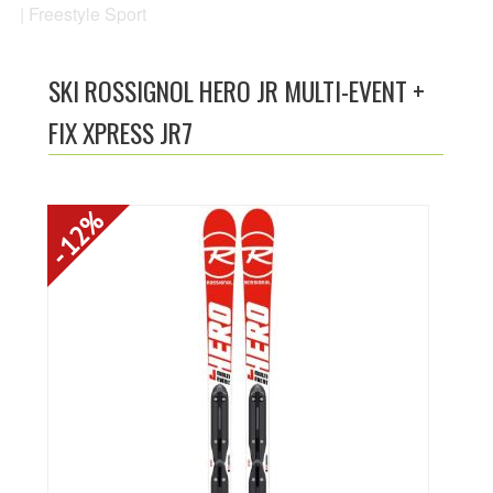
| Freestyle Sport
ACTUALITÉS
NOTRE CATALOGUE
SKI ROSSIGNOL HERO JR MULTI-EVENT +
FIX XPRESS JR7
CRÉER UN COMPTE
PHOTOS
- 12%
LIENS UTILES
CONTACTEZ-NOUS
LOCATION DE SKI