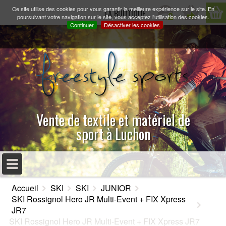
Ce site utilise des cookies pour vous garantir la meilleure expérience sur le site. En
LA BOUTIQUE
poursuivant votre navigation sur le site, vous acceptez l'utilisation des cookies.
Continuer
Désactiver les cookies
Vente de textile et matériel de
sport à Luchon
MENU PRINCIPAL
Accueil
SKI
SKI
JUNIOR
ACCUEIL
SKI Rossignol Hero JR Multi-Event + FIX Xpress
JR7
PRÉSENTATION
SKI Rossignol Hero JR Multi-Event + FIX Xpress JR7