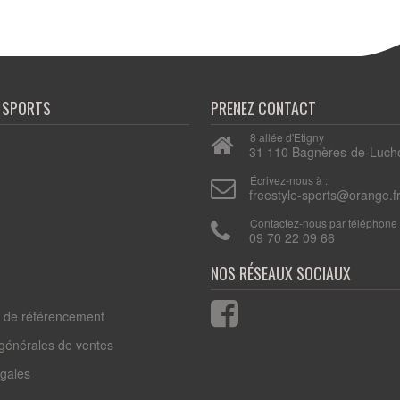
E SPORTS
PRENEZ CONTACT
8 allée d'Etigny
31 110 Bagnères-de-Luch
n
Écrivez-nous à :
freestyle-sports@orange.f
Contactez-nous par téléphone 
09 70 22 09 66
s de référencement
 générales de ventes
égales