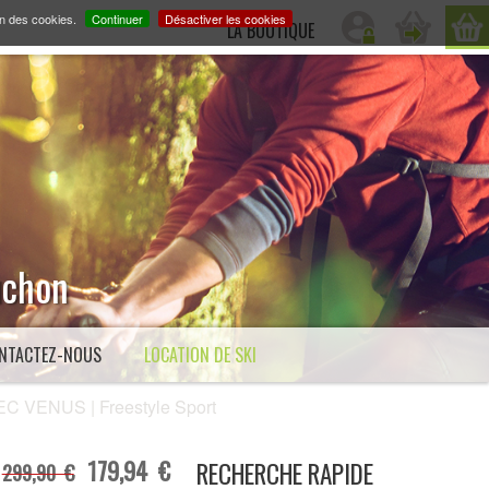
on des cookies.
Continuer
Désactiver les cookies
LA BOUTIQUE
Luchon
NTACTEZ-NOUS
LOCATION DE SKI
ENUS | Freestyle Sport
179,94 €
RECHERCHE RAPIDE
299,90 €