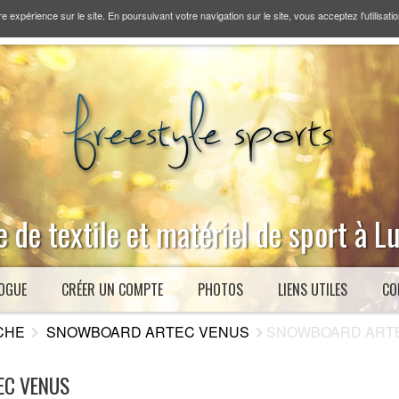
re expérience sur le site. En poursuivant votre navigation sur le site, vous acceptez l'utilisati
 de textile et matériel de sport à 
OGUE
CRÉER UN COMPTE
PHOTOS
LIENS UTILES
CO
CHE
SNOWBOARD ARTEC VENUS
SNOWBOARD ARTEC V
C VENUS