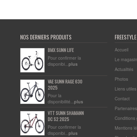
NOS DERNIERS PRODUITS
FREESTYL
Accueil
BMX SUNN LIFE
Pour confirmer la
Le magasi
disponibi...
plus
Actualités
Photos
VAE SUNN RAGE 630
2025
Liens utiles
Pour la
Contact
disponibilité...
plus
Partenaire
VTT SUNN SHAMANN
Conditions
DC S2 2025
Pour confirmer la
Mentions l
disponibi...
plus