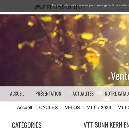
Ce site utilise des cookies pour vous garantir la meilleu
WWW.FREESTYLE-SPORTS.FR
Vente
ACCUEIL
PRÉSENTATION
ACTUALITÉS
NOTRE CATAL
Accueil
CYCLES
VELOS
VTT < 2023
VTT 
VTT SUNN KERN EN
CATÉGORIES