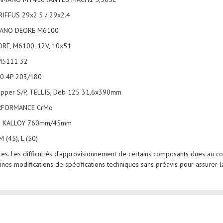
IFFUS 29x2.5 / 29x2.4
IMANO DEORE M6100
RE, M6100, 12V, 10x51
M5111 32
0 4P 203/180
opper S/P, TELLIS, Deb 125 31,6x390mm
ERFORMANCE CrMo
 X KALLOY 760mm/45mm
 (45), L (50)
les. Les difficultés d’approvisionnement de certains composants dues au co
es modifications de spécifications techniques sans préavis pour assurer la