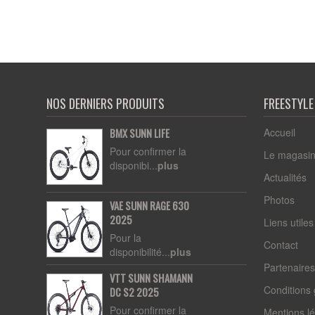
NOS DERNIERS PRODUITS
FREESTYL
Accueil
BMX SUNN LIFE
Pour confirmer la
Le magasi
disponibi...
plus
Actualités
Photos
VAE SUNN RAGE 630
2025
Liens utiles
Pour la
Contact
disponibilité...
plus
Partenaire
VTT SUNN SHAMANN
Conditions
DC S2 2025
Pour confirmer la
Mentions l