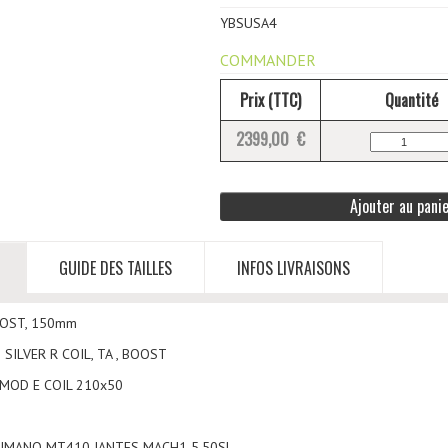
YBSUSA4
COMMANDER
Prix (TTC)
Quantité
2399,00 €
Ajouter au pani
GUIDE DES TAILLES
INFOS LIVRAISONS
OOST, 150mm
SILVER R COIL, TA , BOOST
 MOD E COIL 210x50
HIMANO MT410 JANTES MACH1 5,50SL