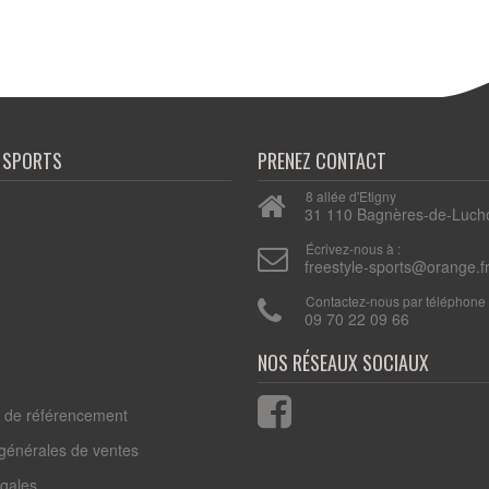
E SPORTS
PRENEZ CONTACT
8 allée d'Etigny
31 110 Bagnères-de-Luch
n
Écrivez-nous à :
freestyle-sports@orange.f
Contactez-nous par téléphone 
09 70 22 09 66
s de référencement
 générales de ventes
égales