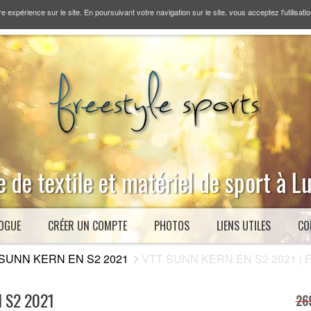
re expérience sur le site. En poursuivant votre navigation sur le site, vous acceptez l'utilisati
 de textile et matériel de sport à 
OGUE
CRÉER UN COMPTE
PHOTOS
LIENS UTILES
CO
SUNN KERN EN S2 2021
VTT SUNN KERN EN S2 2021 | Fre
 S2 2021
26